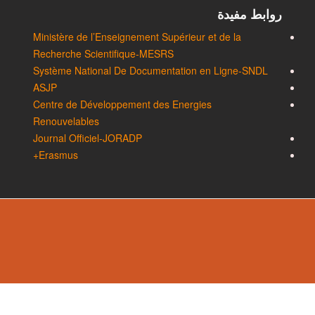
روابط مفيدة
Ministère de l’Enseignement Supérieur et de la
Recherche Scientifique-MESRS
Système National De Documentation en Ligne-SNDL
ASJP
Centre de Développement des Energies
Renouvelables
Journal Officiel-JORADP
Erasmus+