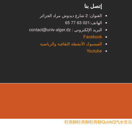
إتصل بنا
العنوان: 2 شارع ديدوش مراد الجزائر
الهاتف:
021 63 77 65
البريد الإلكتروني : contact@univ-alger.dz
Facebook
الفيسبوك الأنشطة الثقافية والرياضية
Youtube
旺商聊
旺商聊
旺商聊
QuickQ
汽水音乐