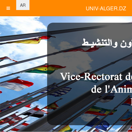
اختر لغتك
AR
UNIV-ALGER.DZ