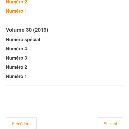
Numéro 2
Numéro 1
Volume 30 (2016)
Numéro spécial
Numéro 4
Numéro 3
Numéro 2
Numéro 1
Article précédent : Habilitation universitaire: Habilitation universit
Article suivan
Précédent
Suivant