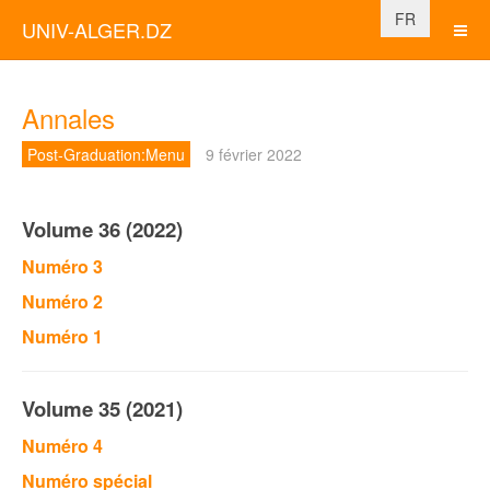
Sélectionnez vo
FR
UNIV-ALGER.DZ
Annales
Post-Graduation:Menu
9 février 2022
Volume 36 (2022)
Numéro 3
Numéro 2
Numéro 1
Volume 35 (2021)
Numéro 4
Numéro spécial