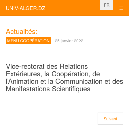
Sélectionnez vo
FR
UNIV-ALGER.DZ
Actualités:
MENU COOPÉRATION
25 janvier 2022
Vice-rectorat des Relations
Extérieures, la Coopération, de
l’Animation et la Communication et des
Manifestations Scientifiques
Article suiva
Suivant