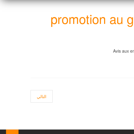
promotion au g
Avis aux e
المقال التالي: Avis aux candidats en vue de l'obtention de l'habilitation universitaire
التالي