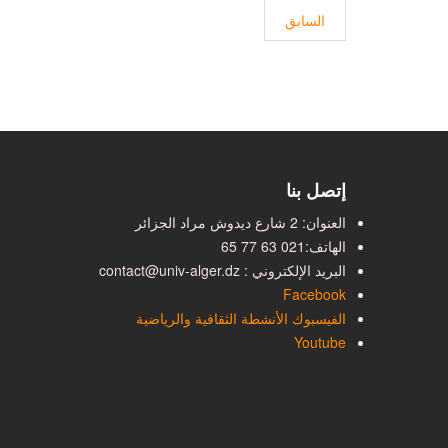
المقال السابق: الإعلان عن فتــح دورة تقييـم حصائل البحث ا
السابق
إتصل بنا
العنوان: 2 شارع ديدوش مراد الجزائر
الهاتف:
021 63 77 65
البريد الإلكتروني : contact@univ-alger.dz
Facebook
الفيسبوك الأنشطة الثقافية والرياضية
Youtube