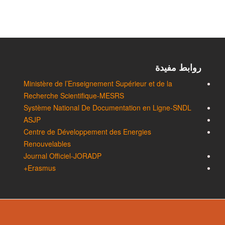
روابط مفيدة
Ministère de l’Enseignement Supérieur et de la
Recherche Scientifique-MESRS
Système National De Documentation en Ligne-SNDL
ASJP
Centre de Développement des Energies
Renouvelables
Journal Officiel-JORADP
Erasmus+