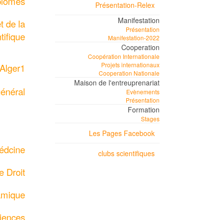
iplômes
Présentation-Relex
Manifestation
t de la
Présentation
tifique
Manifestation-2022
Cooperation
Coopération Internationale
Projets internationaux
 Alger1
Cooperation Nationale
Maison de l'entreuprenariat
général
Evènements
Présentation
Formation
Stages
Les Pages Facebook
édcine
clubs scientifiques
e Droit
lamique
ciences