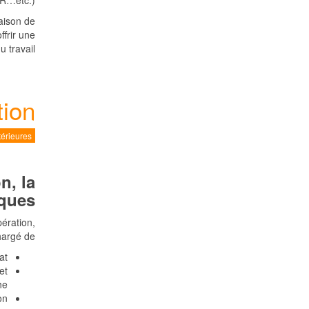
R…etc.).
aison de
ffrir une
 travail.
tion
érieures
n, la
iques
pération,
argé de :
t,
et
e,
n,