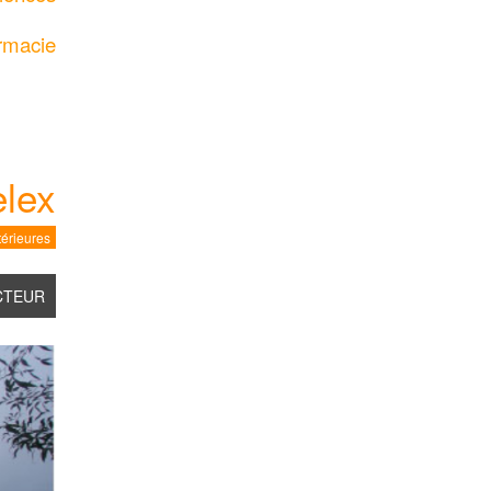
rmacie
elex
érieures
CTEUR