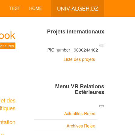
UNIV-ALGER.DZ
TEST
HOME
ook
Projets internationaux
érieures
PIC number : 9636244482
Liste des projets
Menu VR Relations
Extérieures
 et des
ifiques
Actualités-Relex
tation.
Archives Relex