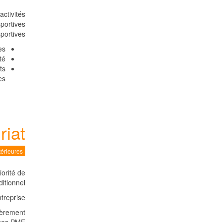
activités
portives.
portives:
s.
é.
ts
s.
riat
érieures
orité de
tionnel.
treprise.
ièrement