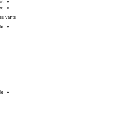
s,
e,
uivants :
 :
 :