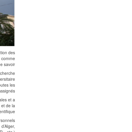
tion des
es comme
e savoir.
echerche
ersitaire
outes les
assignés.
ales et a
et de la
ntifique.
rsonnels
 d’Alger,