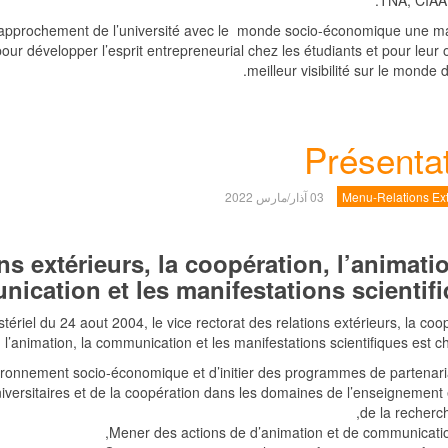
TNA, CIAA
rapprochement de l’université avec le monde socio-économique une m
pour développer l’esprit entrepreneurial chez les étudiants et pour leur o
meilleur visibilité sur le monde du
Présenta
Menu-Relations Ext
03 آذار/مارس 2022
ns extérieurs, la coopération, l’animatio
ication et les manifestations scientif
tériel du 24 aout 2004, le vice rectorat des relations extérieurs, la coo
l’animation, la communication et les manifestations scientifiques est ch
vironnement socio-économique et d’initier des programmes de partenaria
niversitaires et de la coopération dans les domaines de l’enseignement 
de la recherch
Mener des actions de d’animation et de communicatio