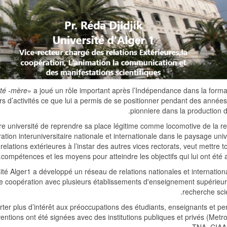
ité -mère
» a joué un rôle important après l’Indépendance dans la forma
rs d’activités ce que lui a permis de se positionner pendant des anné
pionniere dans la production d
tre université de reprendre sa place légitime comme locomotive de la r
ration interuniversitaire nationale et internationale dans le paysage univ
 relations extérieures à l’instar des autres vices rectorats, veut mettre t
compétences et les moyens pour atteindre les objectifs qui lui ont été 
sité Alger1 a développé un réseau de relations nationales et internation
e coopération avec plusieurs établissements d'enseignement supérieur 
recherche scie
ter plus d’intérêt aux préoccupations des étudiants, enseignants et pe
ventions ont été signées avec des institutions publiques et privés (Metro