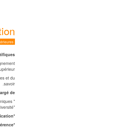
tion
érieures
tifiques
eignement
upérieur..
es et du
savoir.
rgé de :
niques.
* L’organisation
*La gestion du compte manifestations scientifiques et techniques de l’université.
*Mener des actions d’animation et de communication..
*Assurer le suivi des programmes de perfectionnement et de recyclage des enseignants et veiller à leur cohérence.