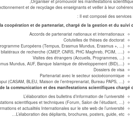
Organiser et promouvoir les manifestations scientifique
ctionnement et de recyclage des enseignants et veiller à leur cohérenc
Il est composé des services s
a coopération et de partenariat, chargé de la gestion et du suivi de
Accords de partenariat nationaux et internationaux
Cotutelles de thèses de doctorat
rogramme Européens (Tempus, Erasmus Mundus, Erasmus +, ...)
s bilatéraux de recherche (CMEP, CNRS, PHC Maghreb, PCIM, ….)
Visites des étrangers (Accueils, Programmes, ...)
asmus Mundus, AUF, Banque Islamique de développement (BID),...)
Dossiers de visa
Partenariat avec le secteur socioéconomique
appui (CASAM, BLEU, Maison de l’entreprenariat, Bureau PAPS, …)
 de la communication et des manifestations scientifiques chargé de
L’élaboration des bulletins d’information de l’université
tations scientifiques et techniques (Forum, Salon de l’étudiant, …)
rmations et actualités Internationales sur le site web de l’université
L’élaboration des dépliants, brochures, posters, guide, etc…