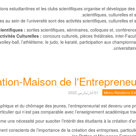
ions estudiantines et les clubs scientifiques organise et développe des 
scientifiques, culturelles et s
es au sein de l’université sont des activités scientifiques, culturelles et s
ientifiques :
sorties scientifiques, séminaires, colloques et, conférence
ctivités Culturelles :
concours culturels, pièces théâtrales, inter-Facult
e volley-ball, l’athlétisme, le judo, le karaté, participation aux championna
universitaire
tion-Maison de l'Entrepreneu
Menu-Relations Ext
01 آذار/مارس 2022
ique et du chômage des jeunes, l’entrepreneuriat est devenu une pri
iculier qui n’est pas comparable avec l’enseignement académique tradi
e une nécessité pour susciter l’intérêt des étudiants à la création d’en
ent conscients de l’importance de la création des entreprises, particul