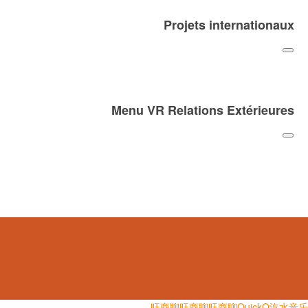
Projets internationaux
Menu VR Relations Extérieures
旺商聊
旺商聊
旺商聊
QuickQ
汽水音乐