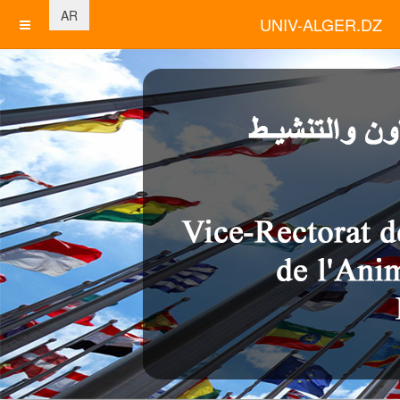
اختر لغتك
AR
UNIV-ALGER.DZ