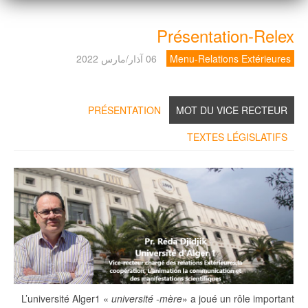
Présentation-Relex
Menu-Relations Extérieures
06 آذار/مارس 2022
PRÉSENTATION
MOT DU VICE RECTEUR
TEXTES LÉGISLATIFS
L’université Alger1 «
université -mère
» a joué un rôle important