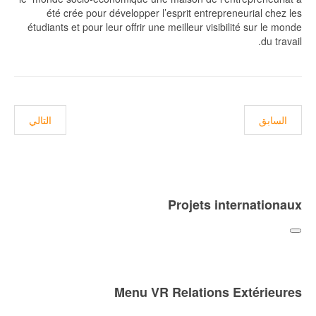
été crée pour développer l’esprit entrepreneurial chez les
étudiants et pour leur offrir une meilleur visibilité sur le monde
du travail.
المقال السابق: Les Pages Facebook
المقال التالي: ésentation
السابق
التالي
Projets internationaux
Menu VR Relations Extérieures