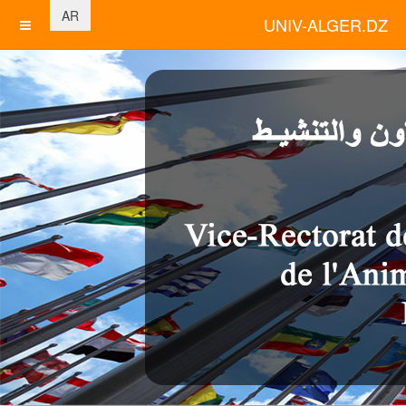
اختر لغتك
AR
UNIV-ALGER.DZ