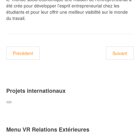
été crée pour développer l’esprit entrepreneurial chez les
étudiants et pour leur offrir une meilleur visibilité sur le monde
du travail.
Article précédent : Les Pages Facebook
Article suivan
Précédent
Suivant
Projets internationaux
Menu VR Relations Extérieures