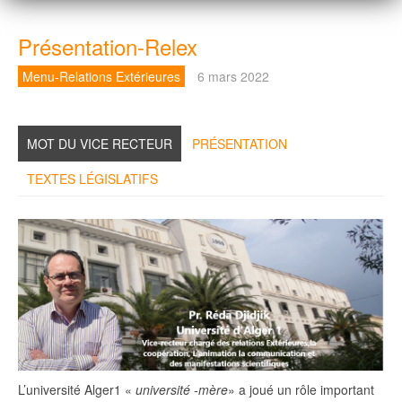
Présentation-Relex
Menu-Relations Extérieures
6 mars 2022
MOT DU VICE RECTEUR
PRÉSENTATION
TEXTES LÉGISLATIFS
L’université Alger1 «
université -mère
» a joué un rôle important