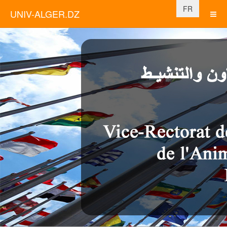
Sélectionnez vo
FR
UNIV-ALGER.DZ