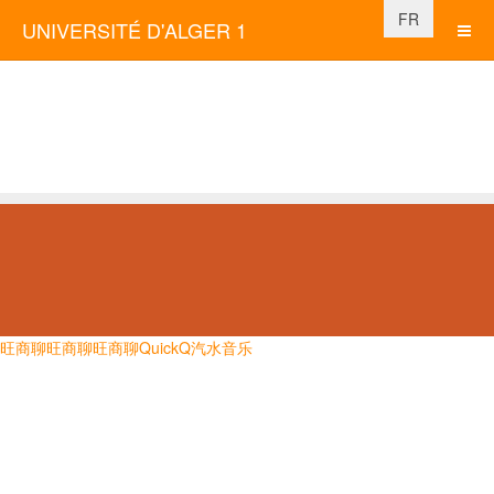
Sélectionnez vo
FR
UNIVERSITÉ D'ALGER 1
旺商聊
旺商聊
旺商聊
QuickQ
汽水音乐