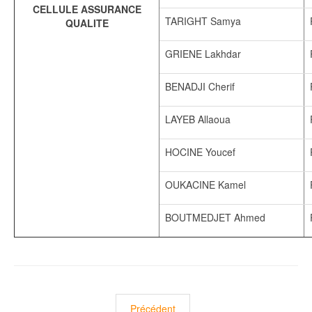
CELLULE ASSURANCE
TARIGHT Samya
QUALITE
GRIENE Lakhdar
BENADJI Cherif
LAYEB Allaoua
HOCINE Youcef
OUKACINE Kamel
BOUTMEDJET Ahmed
Article précédent : Description
Précédent