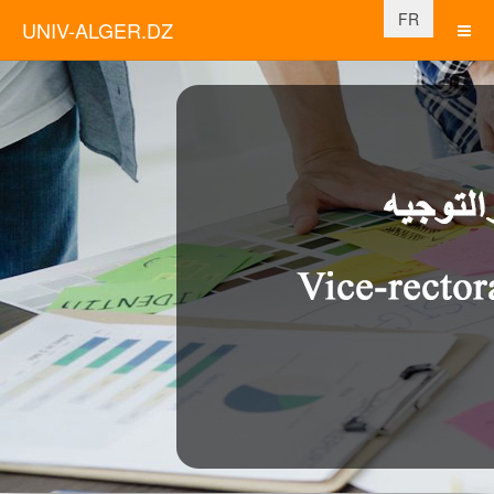
Sélectionnez vo
FR
UNIV-ALGER.DZ