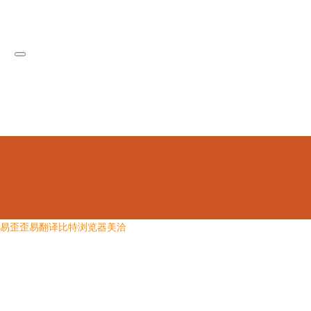
易歪歪
易翻译
比特浏览器
美洽