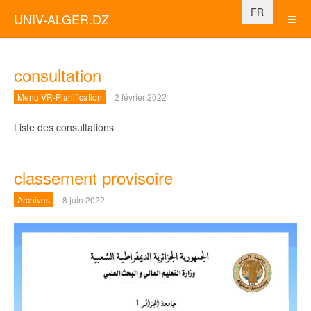
Sélectionnez vo
FR
UNIV-ALGER.DZ
consultation
Menu VR-Planification
2 février 2022
Liste des consultations
classement provisoire
Archives
8 juin 2022