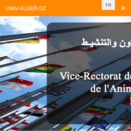
Sélectionnez vo
FR
UNIV-ALGER.DZ