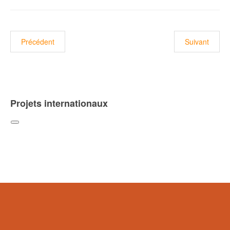
Article précédent : Projet COMMO
Article suiva
Précédent
Suivant
Projets internationaux