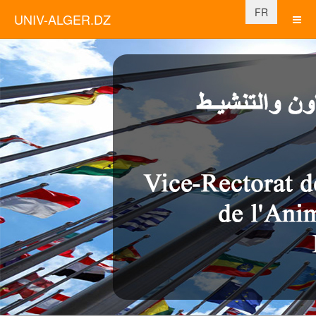
Sélectionnez vo
FR
UNIV-ALGER.DZ