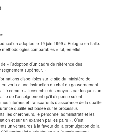
é
és.
éducation adoptée le 19 juin 1999 à Bologne en Italie.
de méthodologies comparables » fut, en effet,
 de « l’adoption d’un cadre de référence des
’enseignement supérieur. »
formations disponibles sur le site du ministère de
e en vertu d’une instruction du chef du gouvernement
 qualité comme « l’ensemble des moyens par lesquels un
alité de l’enseignement qu’il dispense soient
ismes internes et transparents d’assurance de la qualité
surance qualité est basée sur le processus
ts, les chercheurs, le personnel administratif et les
tion et sur un examen par les pairs ». C’est
nts universitaires à la faveur de la promulgation de la
1999 portant loi d’orientation sur l’enseignement