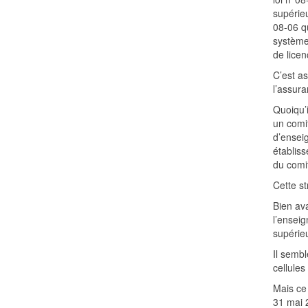
supérieu
08-06 q
système
de lice
C’est as
l’assur
Quoiqu’i
un comit
d’ensei
établiss
du comit
Cette s
Bien ava
l’enseig
supérieu
Il sembl
cellules
Mais ce
31 mai 