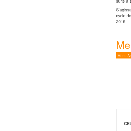
suite à
S’agissa
cycle de
2015.
Mem
Menu As
CE