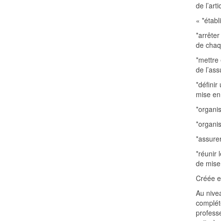
de l’art
« *établ
*arrêter
de chaq
*mettre
de l’ass
*défini
mise en
*organis
*organis
*assurer
*réunir 
de mise
Créée e
Au nivea
complét
professe