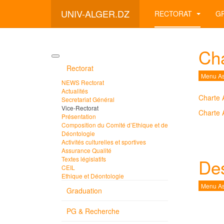
UNIV-ALGER.DZ
RECTORAT
G
Cha
Rectorat
Menu As
NEWS Rectorat
Actualités
Charte 
Secretariat Général
Vice-Rectorat
Charte 
Présentation
Composition du Comité d’Ethique et de
Déontologie
Activités culturelles et sportives
Assurance Qualité
Textes législatifs
Des
CEIL
Ethique et Déontologie
Menu As
Graduation
PG & Recherche