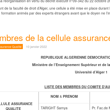
 sa réorganisation en vertu du décret exécutif n°09-342 du 22 octobre 2
nt de la faculté de droit d’Alger, une cellule a été mise en place dura
 formation animés par des experts étrangers avant que le doyen ne l’ins
bres de la cellule assurance
surance Qualité
10 janvier 2022
REPUBLIQUE ALGERIENNE DEMOCRATIQ
Ministère de l’Enseignement Supérieur et de l
Université d’Alger 1
LISTE DES MEMBRES DU COMITE D’A
NOM
&
PRENOM
LLULE ASSURANCE
TARIGHT Samya
Pr. Fac.de
QUALITE