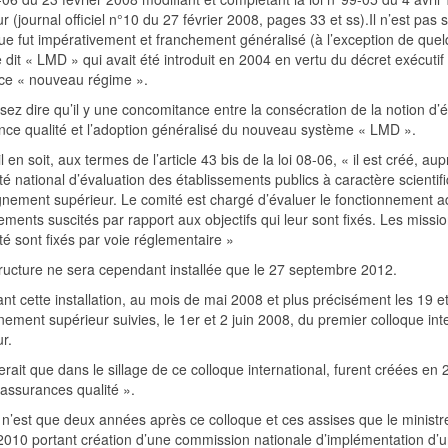
r (journal officiel n°10 du 27 février 2008, pages 33 et ss).Il n’est pas 
ue fut impérativement et franchement généralisé (à l’exception de que
 dit « LMD » qui avait été introduit en 2004 en vertu du décret exécut
nce « nouveau régime ».
sez dire qu’il y une concomitance entre la consécration de la notion d’é
ance qualité et l’adoption généralisé du nouveau système « LMD ».
l en soit, aux termes de l’article 43 bis de la loi 08-06, « il est créé, 
é national d’évaluation des établissements publics à caractère scientifi
gnement supérieur. Le comité est chargé d’évaluer le fonctionnement adm
ements suscités par rapport aux objectifs qui leur sont fixés. Les missio
é sont fixés par voie réglementaire »
tructure ne sera cependant installée que le 27 septembre 2012.
nt cette installation, au mois de mai 2008 et plus précisément les 19 e
nement supérieur suivies, le 1er et 2 juin 2008, du premier colloque in
r.
erait que dans le sillage de ce colloque international, furent créées en
 assurances qualité ».
 n’est que deux années après ce colloque et ces assises que le ministr
2010 portant création d’une commission nationale d’implémentation d