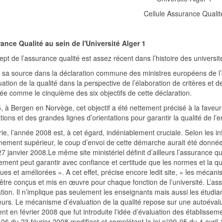
Cellule Assurance Qualit
ance Qualité au sein de l'Université Alger 1
pt de l’assurance qualité est assez récent dans l’histoire des universit
ve sa source dans la déclaration commune des ministres européens de l’
uation de la qualité dans la perspective de l’élaboration de critères et 
ée comme le cinquième des six objectifs de cette déclaration.
, à Bergen en Norvège, cet objectif a été nettement précisé à la faveur
ations et des grandes lignes d’orientations pour garantir la qualité de l
ie, l’année 2008 est, à cet égard, indéniablement cruciale. Selon les in
gnement supérieur, le coup d’envoi de cette démarche aurait été donné
27 janvier 2008.Le même site ministériel définit d’ailleurs l’assurance
ement peut garantir avec confiance et certitude que les normes et la qu
es et améliorées ». A cet effet, précise encore ledit site, « les mécan
être conçus et mis en œuvre pour chaque fonction de l’université. L’as
tion. Il n’implique pas seulement les enseignants mais aussi les étudian
urs. Le mécanisme d’évaluation de la qualité repose sur une autoévalua
t en février 2008 que fut introduite l’idée d’évaluation des établisseme
-06 du 23 février 2008 modifiant et complétant la loi n°99-05 du 4 avril 