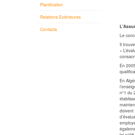
Planification
Relations Extérieures
L'Assur
Contacts
Le conce
Il trou
« L’éval
consacr
En 2005
qualific
En Algér
l’ensei
n°1 du 
établiss
maintenu
doivent 
d’évalua
employe
égalemen
loi n°08