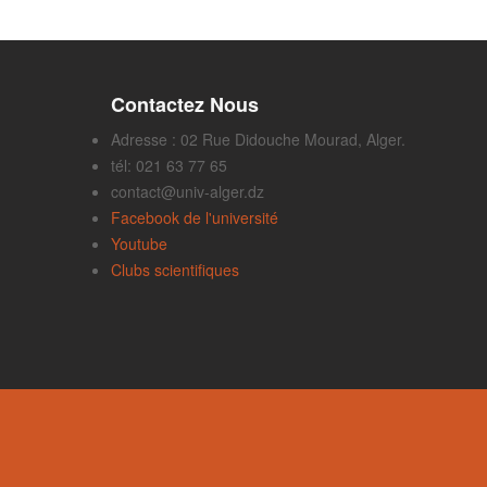
Contactez Nous
Adresse : 02 Rue Didouche Mourad, Alger.
tél: 021 63 77 65
contact@univ-alger.dz
Facebook de l'université
Youtube
Clubs scientifiques