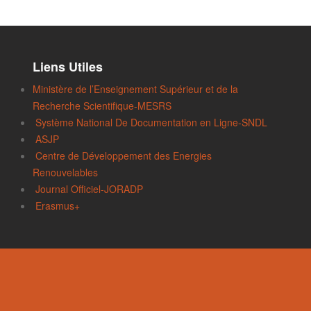
Liens Utiles
Ministère de l’Enseignement Supérieur et de la
Recherche Scientifique-MESRS
Système National De Documentation en Ligne-SNDL
ASJP
Centre de Développement des Energies
Renouvelables
Journal Officiel-JORADP
Erasmus+