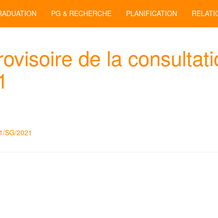
RADUATION
PG & RECHERCHE
PLANIFICATION
RELATI
provisoire de la consultat
1
UA1/SG/2021
 la consultation N°11/UA1/SG/2021