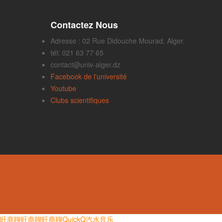
Contactez Nous
Adresse : 02 Rue Didouche Mourad, Alger.
tél: 021 63 77 65
contact@univ-alger.dz
Facebook de l'université
Youtube
Clubs scientifiques
旺商聊
旺商聊
旺商聊
QuickQ
汽水音乐