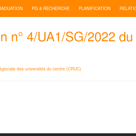
RADUATION
PG & RECHERCHE
PLANIFICATION
RELATI
ion n° 4/UA1/SG/2022 du
régionale des universités du centre (CRUC)
latif à l'avis de consultation N°04/UA1/SG/2022 du 23 Mai 2022