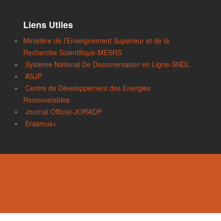
Liens Utiles
Ministère de l’Enseignement Supérieur et de la
Recherche Scientifique-MESRS
Système National De Documentation en Ligne-SNDL
ASJP
Centre de Développement des Energies
Renouvelables
Journal Officiel-JORADP
Erasmus+