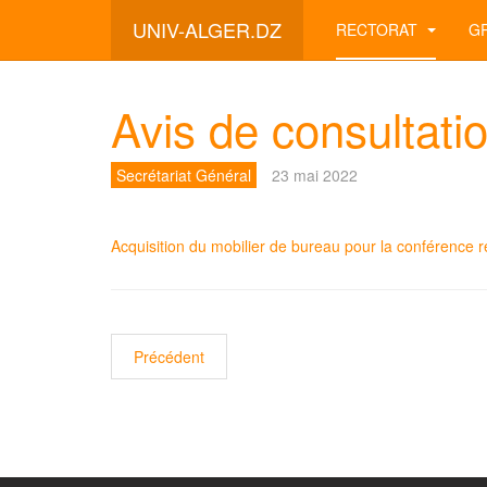
UNIV-ALGER.DZ
RECTORAT
G
Avis de consultat
Secrétariat Général
23 mai 2022
Acquisition du mobilier de bureau pour la conférence 
Article précédent : Avis de prorogation de délai re
Précédent