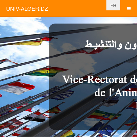
Sélectionnez vo
FR
UNIV-ALGER.DZ