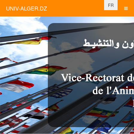
Sélectionnez vo
FR
UNIV-ALGER.DZ