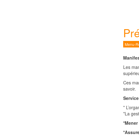
Pré
Menu-Re
Manifes
Les mani
supérieu
Ces man
savoir.
Service
* L’orga
*La gest
*Mener 
*Assure