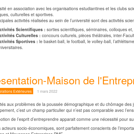
sité en association avec les organisations estudiantines et les clubs sc
iques, culturelles et sportives.
cipales activités réalisées au sein de l’université sont des activités scien
ctivités Scientifiques :
sorties scientifiques, séminaires, colloques et
ctivités Culturelles :
concours culturels, pièces théâtrales, inter-Facul
ctivités Sportives :
le basket-ball, le football, le volley-ball, l’athléti
niversitaires.
sentation-Maison de l'Entrep
lations Extérieures
1 mars 2022
tés aux problèmes de la poussée démographique et du chômage des jeu
pement, c’est un champ particulier qui n’est pas comparable avec l’en
tion de l’esprit d’entreprendre apparait comme une nécessité pour susci
s acteurs socio-économiques, sont parfaitement conscients de l’importan