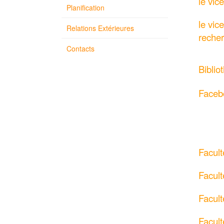
le vic
Planification
le vic
Relations Extérieures
recher
Contacts
Biblio
Facebo
Facul
Facult
Facult
Facult