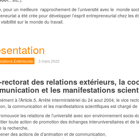
IAAR…etc.).
e, pour un meilleure rapprochement de l’université avec le monde s
reneuriat a été crée pour développer l’esprit entrepreneurial chez les étu
 visibilité sur le monde du travail.
sentation
lations Extérieures
3 mars 2022
-rectorat des relations extérieurs, la co
unication et les manifestations scient
ment à l’Article.5, Arrêté interministériel du 24 aout 2004, le vice rect
ion, la communication et les manifestations scientifiques est chargé de 
romouvoir les relations de l’université avec son environnement socio-é
nitier toute action de promotion des échanges interuniversitaires et de
e la recherche,
ener des actions de d’animation et de communication,