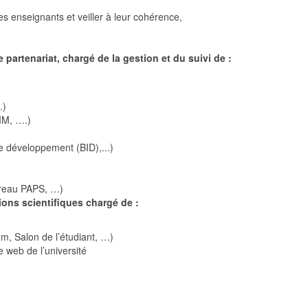
 enseignants et veiller à leur cohérence,
 partenariat, chargé de la gestion et du suivi de :
.)
IM, ….)
 développement (BID),...)
ureau PAPS, …)
ions scientifiques chargé de :
um, Salon de l’étudiant, …)
te web de l’université