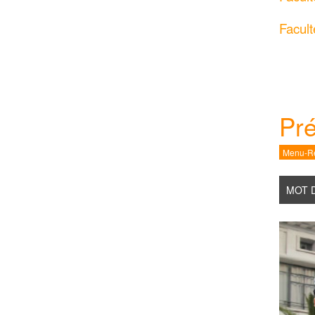
Facul
Pré
Menu-Re
MOT 