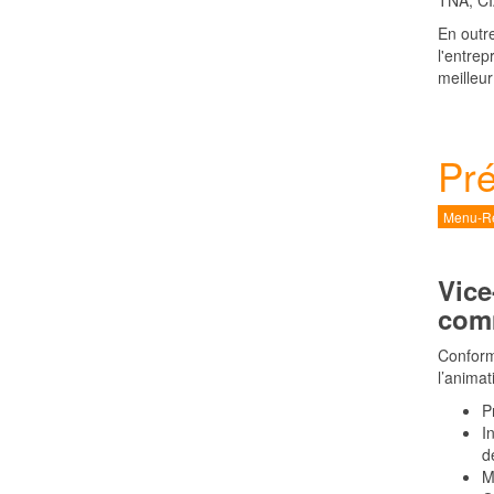
TNA, C
En outr
l'entrep
meilleur
Pré
Menu-Re
Vice
comm
Conformé
l’animat
P
I
d
M