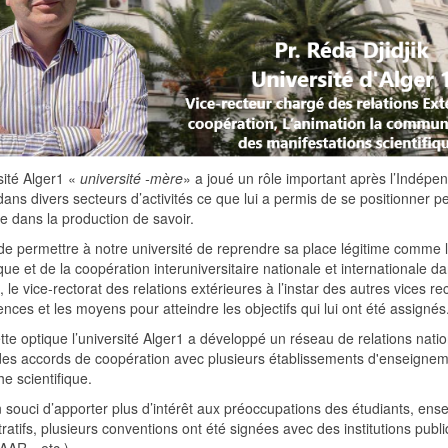
sité Alger1 «
université -mère
» a joué un rôle important après l’Indépe
dans divers secteurs d’activités ce que lui a permis de se positionne
e dans la production de savoir.
 de permettre à notre université de reprendre sa place légitime comme 
ique et de la coopération interuniversitaire nationale et internationale d
, le vice-rectorat des relations extérieures à l’instar des autres vices re
ces et les moyens pour atteindre les objectifs qui lui ont été assignés
te optique l’université Alger1 a développé un réseau de relations nation
des accords de coopération avec plusieurs établissements d'enseigneme
e scientifique.
 souci d’apporter plus d’intérêt aux préoccupations des étudiants, ens
ratifs, plusieurs conventions ont été signées avec des institutions publi