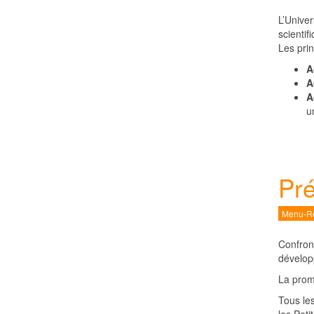
L’Univer
scientif
Les prin
A
A
A
u
Pré
Menu-Re
Confron
dévelop
La promo
Tous le