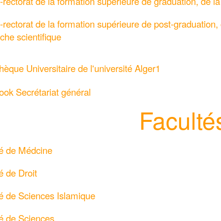
e-rectorat de la formation supérieure de graduation, de l
e-rectorat de la formation supérieure de post-graduation, de
che scientifique
thèque Universitaire de l'université Alger1
ok Secrétariat général
Faculté
té de Médcine
é de Droit
é de Sciences Islamique
é de Sciences