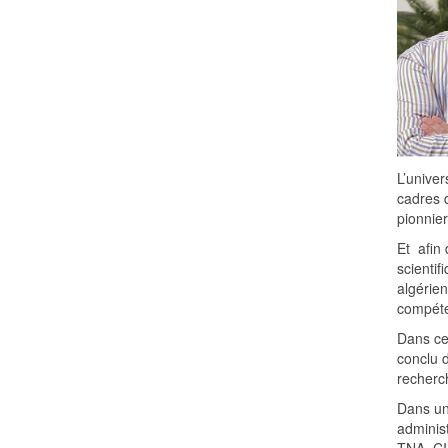
L’univer
cadres 
pionnier
Et afin
scientif
algérien
compéten
Dans cet
conclu 
recherch
Dans un
administ