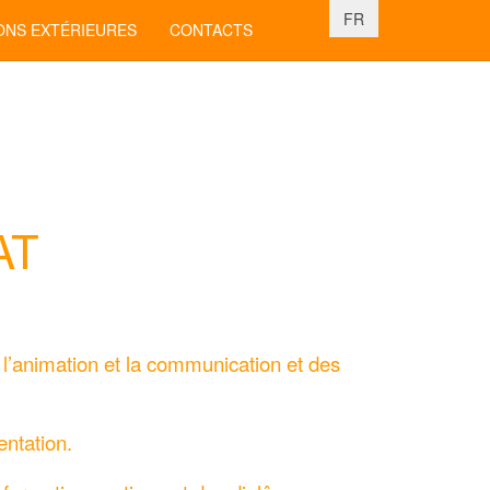
Sélectionnez votre lan
FR
ONS EXTÉRIEURES
CONTACTS
AT
e l’animation et la communication et des
entation.