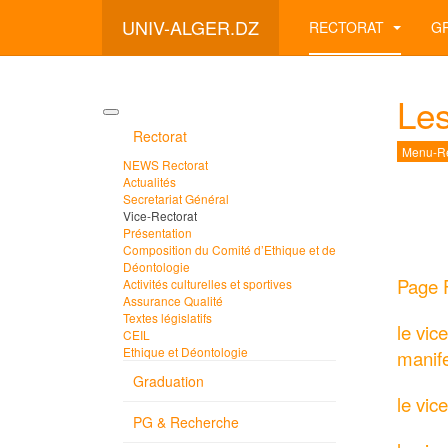
UNIV-ALGER.DZ
RECTORAT
G
Le
Rectorat
Menu-Re
NEWS Rectorat
Actualités
Secretariat Général
Vice-Rectorat
Présentation
Composition du Comité d’Ethique et de
Déontologie
Page F
Activités culturelles et sportives
Assurance Qualité
Textes législatifs
le vic
CEIL
Ethique et Déontologie
manife
Graduation
le vic
PG & Recherche