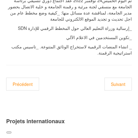
تم اليوم الخميس24 نوفمبر 2022 عقد اجتماع دوري تنسيقي برئاسة
الجامعة مع منسقي لجنة مرئية و رقمنة الجامعة و خلية الاتصال بحضور
مدير الجامعة، لمناقشة عدة مسائل منها: _كيفية وضع مخطط عام من
اجل تحديث و تجديد الموقع الالكتروني للجامعة
_إرسالية وزراة التعليم العالي حول المخطط الرقمي للإدارة SDN
_تكوين المستخدمين في الاعلام الآلي
_ انشاء المنصات الرقمية لاستخراج الوثائق المتنوعة. _تاسيس مكتب
استراتيجية الرقمنة.
Précédent
Suivant
Projets internationaux