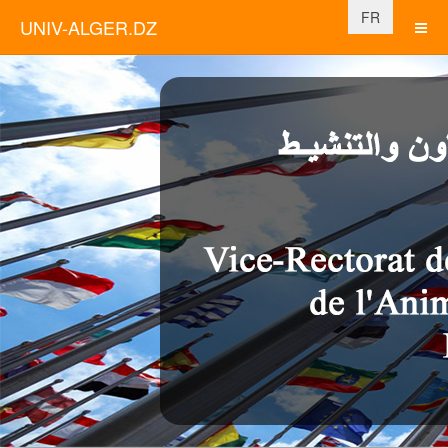
Sélectionnez vo
FR
UNIV-ALGER.DZ