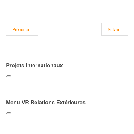
Article pr : انطلاق اشغال تهيئة قسم الهندسة المعمارية كلية العلوم
Précédent
Suivant
Projets internationaux
Menu VR Relations Extérieures