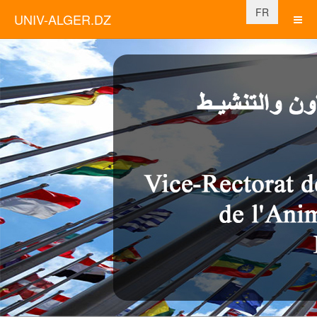
Sélectionnez vo
FR
UNIV-ALGER.DZ