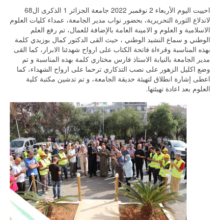
احييت اليوم الأربعاء 2 نوفمبر 2022 جامعة الجزائر 1 الذكرى ال68
لاندلاع الثورة التحريرية، بحضور نواب مدير الجامعة، عمداء كليات العلوم
الاسلامية و العلوم و الامينة العامة بالإضافة للعمال، تم رفع العلم
الوطني و سماع النشيد الوطني ، حيث القى الدكتور كمال بوزيدي كلمة
بهذه المناسبة وقرءاة فاتحة الكتاب على ارواح شهدئنا الابرار، كما القى
مدير الجامعة بالنيابة الاستاذ فارس مختاري كلمة بهذه المناسبة و تم
وضع اكليل الزهور على نصب التذكاري ترحما على ارواح الشهداء، كما
اعطى إشارة انطلاق لتهيئة حديقة الجامعة، و تم تدشين مكتبة كلية
العلوم بعد اعادة تهيئتها.