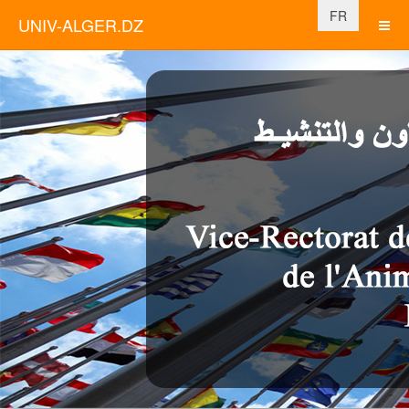
Sélectionnez vo
FR
UNIV-ALGER.DZ