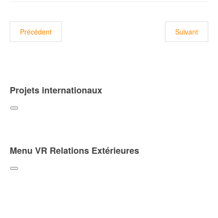
Article précédent : Lancement des ateliers à l'échelle locale, en p
Article suiva
Précédent
Suivant
Projets internationaux
Menu VR Relations Extérieures