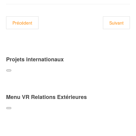
Article précédent : DIGITAQ / Appel à candidature pour la sélect
Article suiva
Précédent
Suivant
Projets internationaux
Menu VR Relations Extérieures