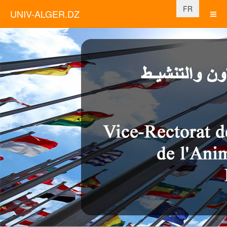
Sélectionnez vo
FR
UNIV-ALGER.DZ