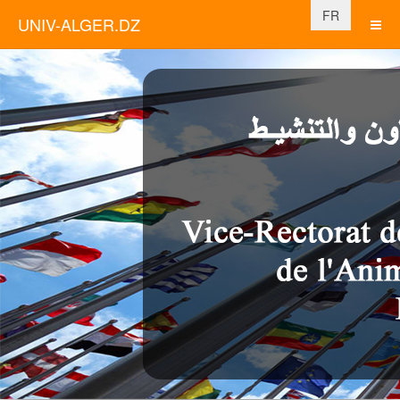
Sélectionnez vo
FR
UNIV-ALGER.DZ