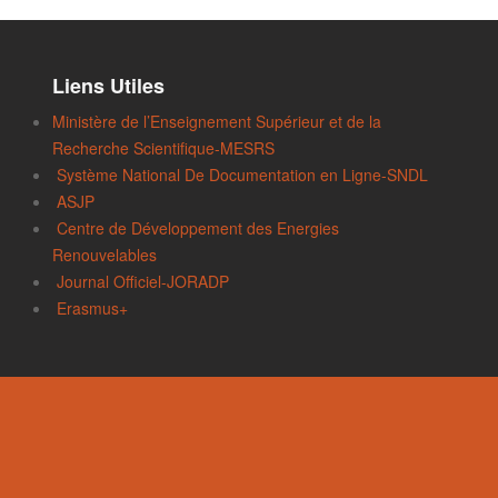
Liens Utiles
Ministère de l’Enseignement Supérieur et de la
Recherche Scientifique-MESRS
Système National De Documentation en Ligne-SNDL
ASJP
Centre de Développement des Energies
Renouvelables
Journal Officiel-JORADP
Erasmus+