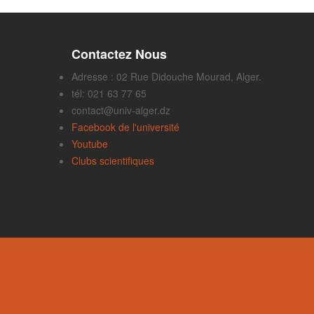
Contactez Nous
Adresse : 02 Rue Didouche Mourad, Alger.
tél: 021 63 77 65
contact@univ-alger.dz
Facebook de l'université
Youtube
Clubs scientifiques