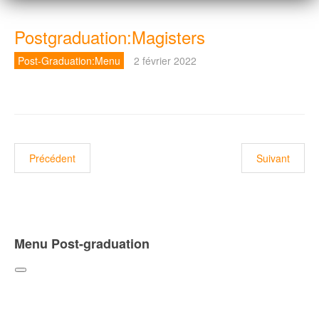
Postgraduation:Magisters
Post-Graduation:Menu
2 février 2022
Article précédent : Postgraduation: Doctorat science
Article suivan
Précédent
Suivant
Menu Post-graduation