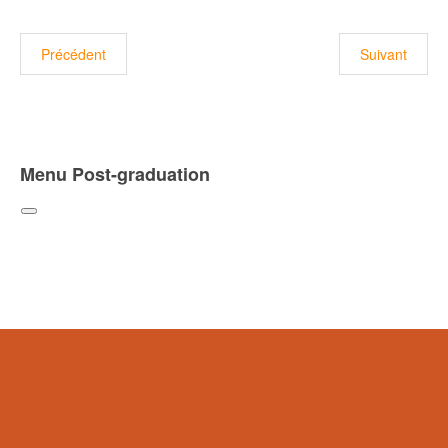
Article précédent : Annonce
Précédent
Suivant
Menu Post-graduation