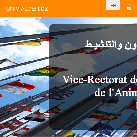
Sélectionnez vo
FR
UNIV-ALGER.DZ