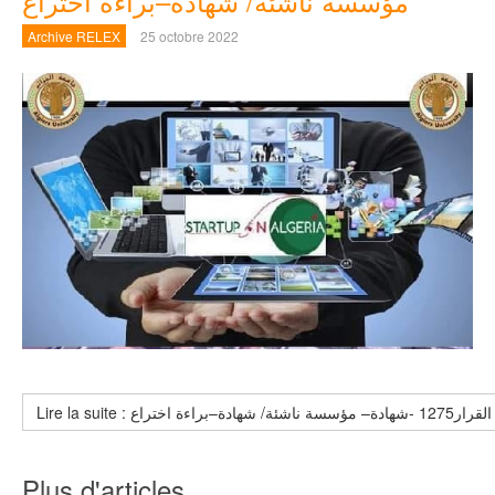
مؤسسة ناشئة/ شهادة–براءة اختراع
Archive RELEX
25 octobre 2022
ة/ شهادة–براءة اختراع
Plus d'articles...