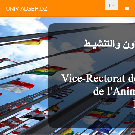
Sélectionnez vo
FR
UNIV-ALGER.DZ