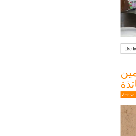
مين
تذة
Archive