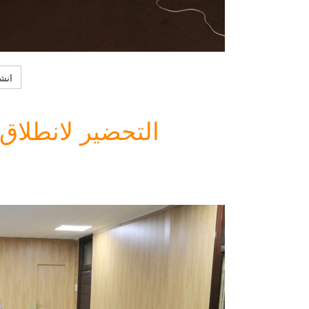
انشا
التحضير لانطلاق 