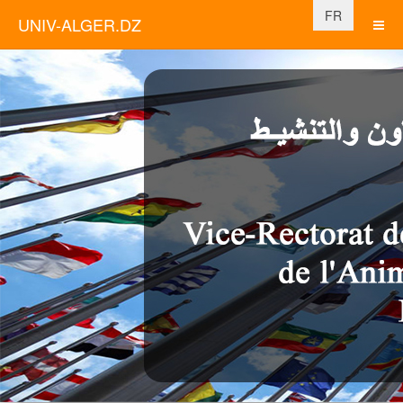
Sélectionnez vo
FR
UNIV-ALGER.DZ